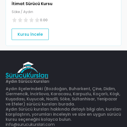
İtimat Sürücü Kursu
Söke / Aydın
0.00
Kursu İncele
Aydın Sürücü Kursları
Aydın ilçelerindeki (Bozdoğan, Buharkent, Çine, Didim,
Germencik, İncirliova, Karacasu, Karpuzlu, Koçarlı, Köşk,
Kuşadası, Kuyucak, Nazilli, Söke, Sultanhisar, Yenipazar
ve Efeler) sürücü kursları burada.
Aydın Sürücü kursları hakkında detaylı bilgi alın, kursları
karşılaştırın, yorumları inceleyin ve size en uygun sürücü
kursu seçeneğini kolayca bulun.
info@surucukurslari.com